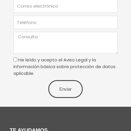
Correo
electrónico
Teléfono
Consulta
Terminos
He leído y acepto el Aviso Legal y la
de
información básica sobre protección de datos
uso
aplicable.
Enviar
TE AYUDAMOS