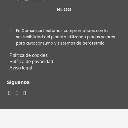
BLOG
En Comunicart estamos comprometidos con la
sostenibilidad del planeta utilizando placas solares
para autoconsumo y sistemas de aerotermia.
Política de cookies
Política de privacidad
Aviso legal
Síguenos
F
I
L
a
n
i
c
s
n
e
t
k
b
a
e
o
g
d
o
r
i