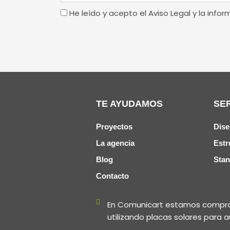
Terminos
He leído y acepto el Aviso Legal y la info
de
uso
TE AYUDAMOS
SE
Proyectos
Dise
La agencia
Estr
Blog
Sta
Contacto
En Comunicart estamos comprom
utilizando placas solares para