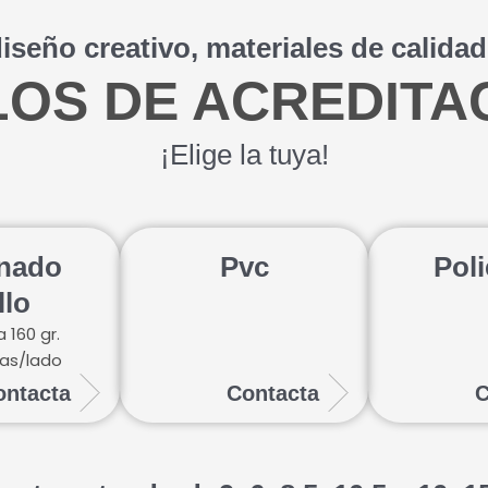
eño creativo, materiales de calidad 
OS DE ACREDITA
¡Elige la tuya!
nado
Pvc
Poli
llo
 160 gr.
ras/lado
ontacta
Contacta
C