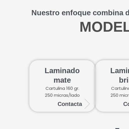
Nuestro enfoque combina dis
MODEL
Laminado
Lami
mate
bri
Cartulina 160 gr.
Cartulina
250 micras/lado
250 mic
Contacta
C