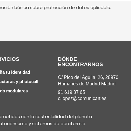
rmación básica sobre protección de datos aplicable.
RVICIOS
DÓNDE
ENCONTRARNOS
ña tu identidad
C/ Pico del Águila, 26, 28970
ucturas y photocall
Humanes de Madrid Madrid
nds modulares
91 619 37 65
c.lopez@comunicart.es
etidos con la sostenibilidad del planeta
 autoconsumo y sistemas de aerotermia.