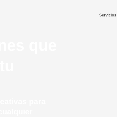
Servicios
ones que
tu
eativas para
cualquier