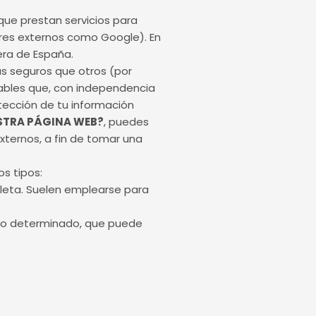
ue prestan servicios para
ores externos como Google). En
era de España.
ás seguros que otros (por
fiables que, con independencia
tección de tu información
ESTRA PÁGINA WEB?
, puedes
xternos, a fin de tomar una
s tipos:
leta. Suelen emplearse para
do determinado, que puede