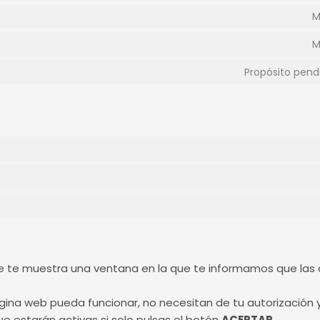
M
M
Propósito pend
 te muestra una ventana en la que te informamos que las 
ágina web pueda funcionar, no necesitan de tu autorización
ue estarán activas si solo pulsas el botón
ACEPTAR
.