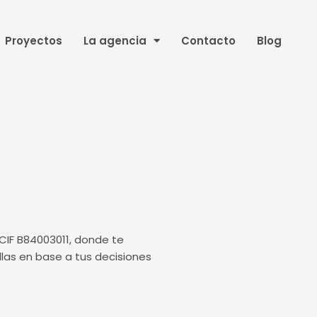
Proyectos
La agencia
Contacto
Blog
 CIF B84003011, donde te
llas en base a tus decisiones