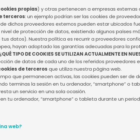
cookies propias
) y otras pertenecen a empresas externas q
e terceros
: un ejemplo podrían ser las cookies de proveed
 de dichos proveedores externos pueden estar ubicados fu
o nivel de protección de datos, existiendo algunos países m
 tus datos). Nuestra política es recurrir a proveedores con
ropea, hayan adoptado las garantías adecuadas para la pro
¿QUÉ TIPO DE COOKIES SE UTILIZAN ACTUALMENTE EN NU
otección de datos de cada uno de los referidos proveedores e
cookies de terceros
que utiliza nuestra página web.
tiempo que permanecen activas, las cookies pueden ser de do
o terminas la sesión en tu ordenador, “smartphone” o tab
esta un servicio en una sola ocasión.
 tu ordenador, “smartphone” o tableta durante un perio
gina web?